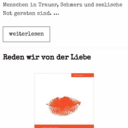
Menschen in Trauer, Schmerz und seelische
Not geraten sind. …
weiterlesen
I
m
Z
Reden wir von der Liebe
e
i
c
h
e
n
d
e