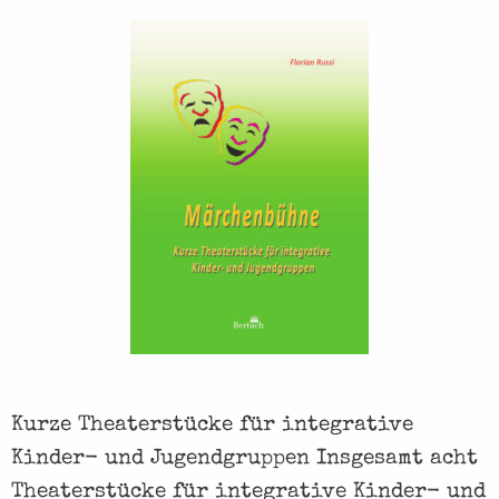
u
b
ü
h
n
e
Kurze Theaterstücke für integrative
Kinder- und Jugendgruppen Insgesamt acht
Theaterstücke für integrative Kinder- und