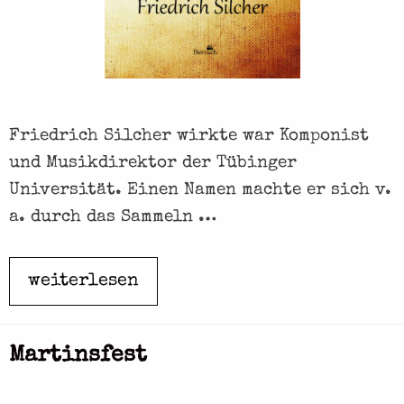
d
T
u
g
e
Friedrich Silcher wirkte war Komponist
n
und Musikdirektor der Tübinger
d
Universität. Einen Namen machte er sich v.
e
a. durch das Sammeln …
n
weiterlesen
L
i
e
Martinsfest
d
e