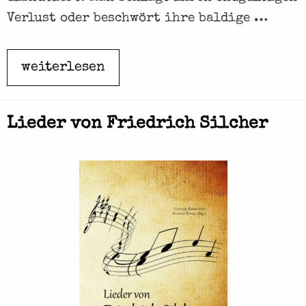
e
Verlust oder beschwört ihre baldige …
weiterlesen
Ü
b
e
Lieder von Friedrich Silcher
r
W
e
r
t
e
u
n