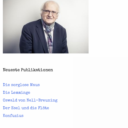
m
a
c
h
e
n
T
h
Neueste Publikationen
e
Die sorglose Maus
a
Die Lemminge
t
Oswald von Nell-Breuning
e
Der Esel und die Flöte
r
Konfuzius