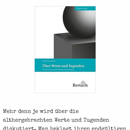
n
w
i
r
v
o
n
d
e
r
L
i
Mehr denn je wird über die
e
althergebrachten Werte und Tugenden
b
diskutiert. Man beklagt ihren endgültigen