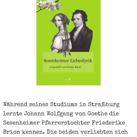
m
t
e
L
i
e
b
e
s
p
a
Während seines Studiums in Straßburg
a
lernte Johann Wolfgang von Goethe die
r
Sesenheimer Pfarrerstochter Friederike
e
Brion kennen. Die beiden verliebten sich