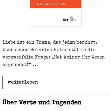
r
T
r
a
u
Liebe ist ein Thema, das jeden berührt.
e
Doch schon Heinrich Heine stellte die
r
verzweifelte Frage: „Hat keiner ihr Wesen
ergründet?“ …
weiterlesen
R
e
d
Über Werte und Tugenden
e