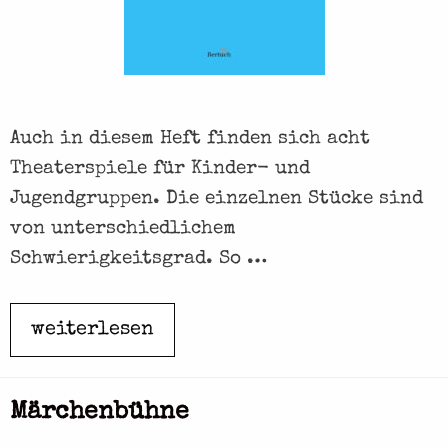
i
e
b
e
Auch in diesem Heft finden sich acht
s
Theaterspiele für Kinder- und
l
Jugendgruppen. Die einzelnen Stücke sind
y
von unterschiedlichem
r
Schwierigkeitsgrad. So …
i
k
weiterlesen
S
c
h
Märchenbühne
a