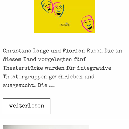
e
Christina Lange und Florian Russi Die in
diesem Band vorgelegten fünf
Theaterstücke wurden für integrative
Theatergruppen geschrieben und
ausgesucht. Die …
weiterlesen
W
i
r