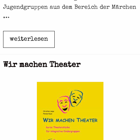
Jugendgruppen aus dem Bereich der Märchen
…
weiterlesen
M
ä
r
Wir machen Theater
c
h
e
n
b
ü
h
n