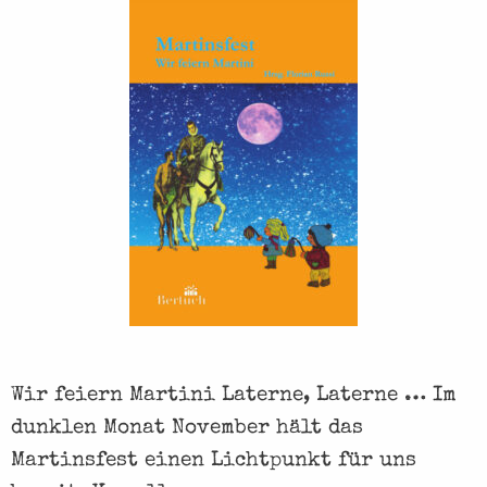
r
v
o
n
F
r
i
e
d
r
i
Wir feiern Martini Laterne, Laterne … Im
c
dunklen Monat November hält das
h
Martinsfest einen Lichtpunkt für uns
S