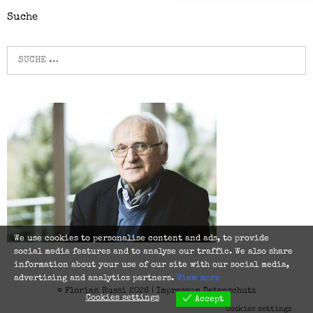
Suche
Suche
nach:
We use cookies to personalise content and ads, to provide
social media features and to analyse our traffic. We also share
information about your use of our site with our social media,
advertising and analytics partners.
View more
© Florian Russi 2026 |
Impressum
Datenschutz
Cookies settings
Accept
Cookies settings