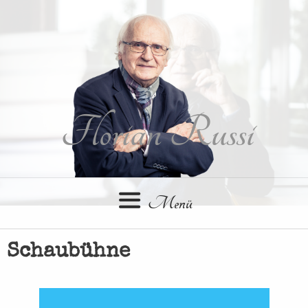
Springe
zum
Inhalt
Florian Russi
Menü
Schaubühne