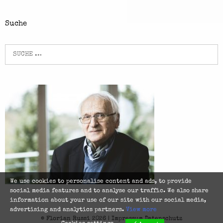
Suche
Suche
nach:
We use cookies to personalise content and ads, to provide
social media features and to analyse our traffic. We also share
information about your use of our site with our social media,
advertising and analytics partners.
View more
© Florian Russi 2026 |
Impressum
Datenschutz