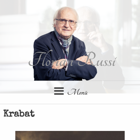
Springe
zum
Inhalt
Florian Russi
Menü
Krabat